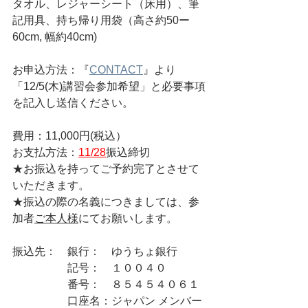
タオル、レジャーシート（床用）、筆
記用具、持ち帰り用袋（高さ約50ー
60cm, 幅約40cm)
お申込方法：『
CONTACT
』より
「12/5(木)講習会参加希望」と必要事項
を記入し送信ください。
費用：11,000円(税込）
お支払方法：
11/28
振込締切
★お振込を持ってご予約完了とさせて
いただきます。
★振込の際の名義につきましては、参
加者
ご本人様
にてお願いします。
振込先：　銀行：　ゆうちょ銀行
　　　　　記号：　１００４０
　　　　　番号：　８５４５４０６１
　　　　　口座名：ジャパン メンバー