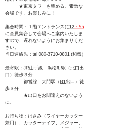
　　　★東京タワーも望める、素敵な
会場です。お楽しみに！
集合時間：１階エントランスに
12
：55
に全員集合して会場へご案内いたしま
すので、遅れないようにお集まりくだ
さい。
当日連絡先：tel:080-3710-0801 (和気）
最寄駅：JR山手線　浜松町駅（
北口
出
口）徒歩３分
　　　　都営線　大門駅（
B1
出口）徒
歩３分
　　　　★出口をお間違えのないよう
に。
お持ち物：はさみ（ワイヤーカッター
兼用）、カッターナイフ、メジャー、