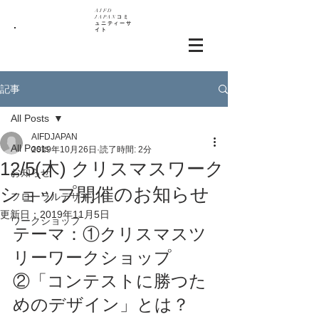
AIF
D
JAPAN
コミ
ュニティーサ
イト
記事
All Posts
AIFDJAPAN
All Posts
2019年10月26日
読了時間: 2分
12/5(木) クリスマスワーク
お知らせ
ショップ開催のお知らせ
フローラルデザイン
更新日：
2019年11月5日
ワークショップ
テーマ：①クリスマスツ
リーワークショップ
②「コンテストに勝つた
めのデザイン」とは？